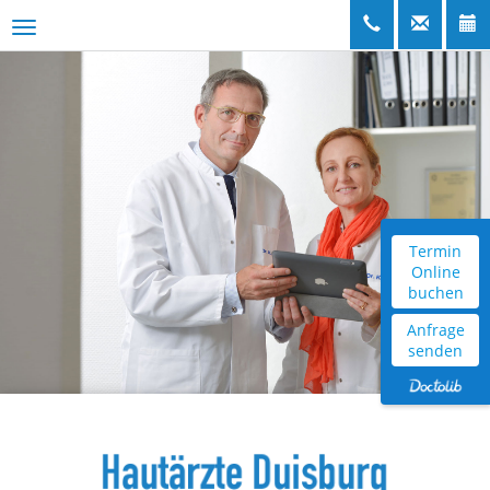
Termin
Online
buchen
Anfrage
senden